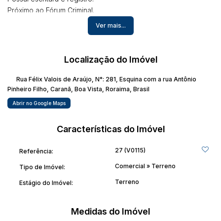
Próximo ao Fórum Criminal.
Ver mais...
Para mais informações, entrar em contato com Alexandre
Freitas Imob. Creci RR 450 J. Fone: (95) 99121-9100.
Localização do Imóvel
Rua Félix Valois de Araújo
,
N°:
281
,
Esquina com a rua Antônio
Pinheiro Filho
,
Caranã
,
Boa Vista
,
Roraima
,
Brasil
Abrir no Google Maps
Características do Imóvel
27
(V0115)
Referência:
Comercial
»
Terreno
Tipo de Imóvel:
Terreno
Estágio do Imóvel:
Medidas do Imóvel