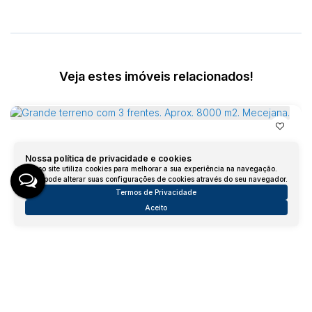
Veja estes imóveis relacionados!
Nossa política de privacidade e cookies
Nosso site utiliza cookies para melhorar a sua experiência na navegação.
Você pode alterar suas configurações de cookies através do seu navegador.
Termos de Privacidade
Aceito
Grande terreno com 3 frentes. Aprox. 8000 m2. Mecejana.
Avenida Surumu, 1981/1982, 69304-555, Mecejana, Boa
Vista, Roraima, Brasil