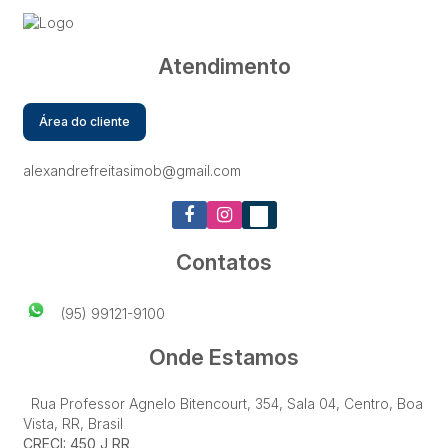
Atendimento
Área do cliente
alexandrefreitasimob@gmail.com
Contatos
(95) 99121-9100
Onde Estamos
Rua Professor Agnelo Bitencourt
,
354
,
Sala 04
,
Centro
,
Boa
Vista
,
RR
,
Brasil
CRECI: 450 J RR