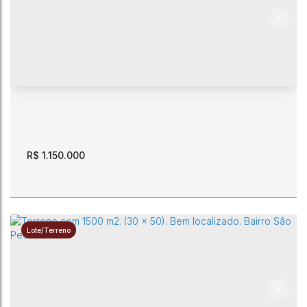
Terreno de esquina 1631 m2. A 2 quadras do
supermercado Gavião. Caranã.
CEP: 69313-605
,
Rua Félix Valois de Araújo
,
N°:
281
,
Esquina
com a rua Antônio Pinheiro Filho
,
Caranã
,
Boa Vista
,
Roraima
,
Brasil
1632m²
60m
60m
27m
27m
R$
1.150.000
Lote/Terreno
Imovel a venda localizado na Av Consolata, com 725 m2.
bairro Centro