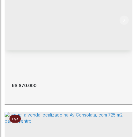
Terreno de esquina. 765 m2. Comercial. Av das Guianas
esquina com Av Getúlio Vargas.
CEP: 69303-485
,
Avenida das Guianas
,
N°:
592
,
São Vicente
,
Boa Vista
,
Roraima
,
Brasil
765m²
R$
870.000
Loja