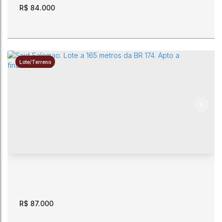
R$
84.000
Lote/Terreno
Lote de 360 m2 na terceira quadra da Rua Natal. Apto a
financiamento.
CEP: 69310-751
,
Rua Natal
,
quadra 22
,
Said Salomão
,
Boa
Vista
,
Roraima
,
Brasil
360m²
12m
12m
30m
30m
R$
87.000