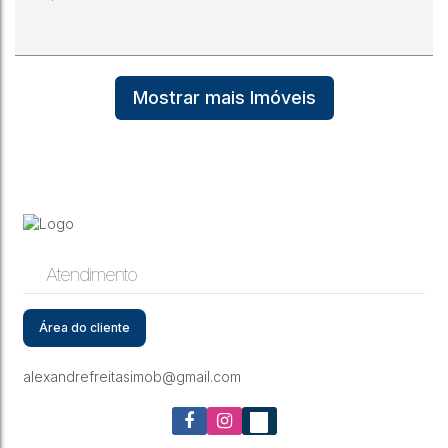
Mostrar mais Imóveis
Espetacular terreno na avenida Ville Roy. 2060 m2. 2
frentes.
CEP: 69306-405
,
Avenida Ville Roy
,
Nossa Senhora Aparecida
,
Boa Vista
,
Roraima
,
Brasil
Atendimento
2060m²
20m
20m
103m
103m
Área do cliente
alexandrefreitasimob@gmail.com