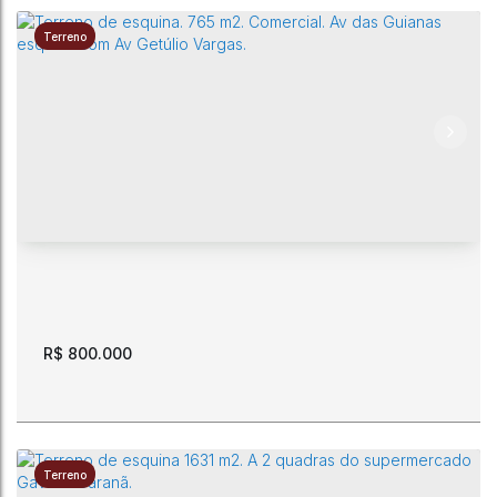
Terreno
Casa nova. 2 suítes. Bairro Paraviana. 107,75 m2. Apta a
Financiamento
CEP: 69307-205
,
Alameda Sebastião Ferreira da Costa
,
N°:
136
,
Paraviana
,
Boa Vista
,
Roraima
,
Brasil
R$
800.000
Terreno