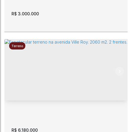
R$
3.000.000
Terreno
Venda de imóvel com 2100 m2 no Centro da cidade.
CEP: 69301-420
,
Rua Alferes Paulo Saldanha
,
N°:
403/404
,
Centro
,
Boa Vista
,
Roraima
,
Brasil
R$
6.180.000