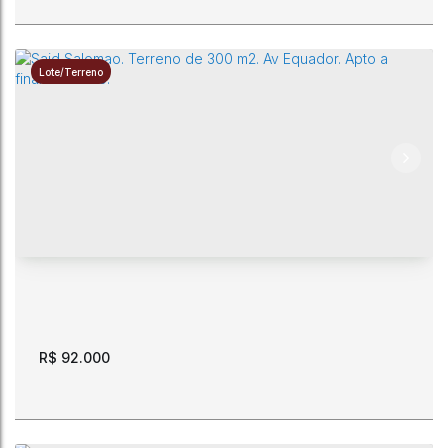
Lote/Terreno
Said Salomao. Lote a 165 metros da BR 174. Apto a
financiamento
CEP: 69310-751
,
Rua Natal
,
(paralela à avenida Equador)
,
Said
Salomão
,
Boa Vista
,
Roraima
,
Brasil
360m²
12m
12m
30m
30m
R$
92.000