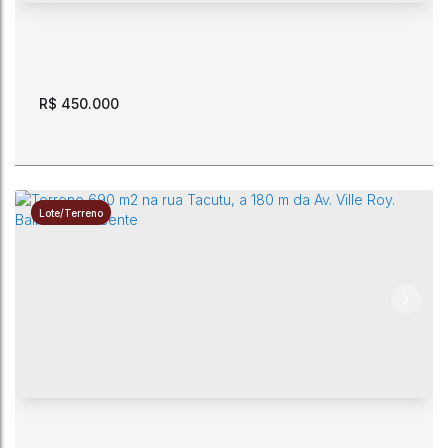
600m²
15m
15m
40m
40m
R$
450.000
Lote/Terreno
Terreno 600 m2 na rua Claudionor Freire próximo ao
Bosque dos Papagaios
CEP: 69307-230
,
Rua Claudionor Freire
,
Paraviana
,
Boa Vista
,
Roraima
,
Brasil
600m²
15m
15m
40m
40m