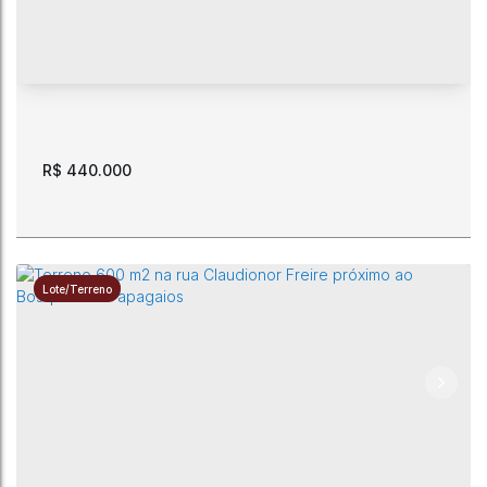
CEP: 69307-787
,
Rua Brasil
,
Loteamento Condomínio Jardim
das Américas
,
Caçari
,
Boa Vista
,
Roraima
,
Brasil
390m²
13m
13m
30m
30m
R$
440.000
Lote/Terreno
Terreno nascente. 600 m2. Rua Claudionor Freire.
CEP: 69307-230
,
Rua Claudionor Freire
,
Paraviana
,
Boa Vista
,
Roraima
,
Brasil