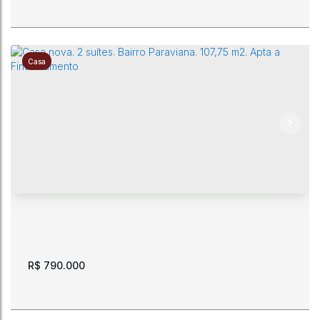
Casa
Terreno. 600 m2. Paraviana. Nascente.
CEP: 69307-230
,
Rua Claudionor Freire
,
N°:
P
,
Paraviana
,
Boa
Vista
,
Roraima
,
Brasil
600m²
15m
15m
40m
40m
R$
790.000