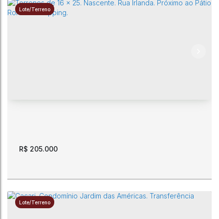
Lote/Terreno
Said Salomao. Terreno de 300 m2. Av Equador. Apto a
financiamento.
CEP: 69310-753
,
Avenida Equador
,
Said Salomão
,
Boa Vista
,
Roraima
,
Brasil
300m²
R$
205.000
Lote/Terreno