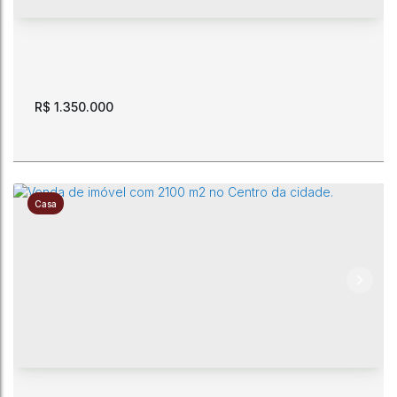
1500m²
30m
30m
50m
50m
R$
1.350.000
Casa
Venda. Casa nova. Mobiliada. 3 suítes. Cond Brisa Park.
Caçari
CEP: 69307-795
,
Rua Tide Silva
,
N°:
328
,
Caçari
,
Boa Vista
,
Roraima
,
Brasil