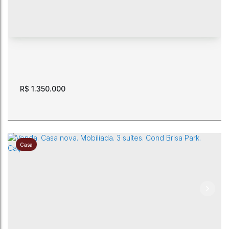
CEP: 69301-011
,
Avenida Nossa Senhora da Consolata
,
Centro
,
Boa Vista
,
Roraima
,
Brasil
R$
1.350.000
Casa
Terreno com 1500 m2. (30 x 50). Bem localizado. Bairro
São Pedro
CEP: 69306-670
,
Rua Presidente Costa e Silva
,
N°:
410
,
São
Pedro
,
Boa Vista
,
Roraima
,
Brasil