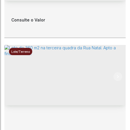
Consulte o Valor
Lote/Terreno
Casa de Condomínio
Rio do Sul
,
Santa Catarina
,
Brasil
3
3
1
1
1