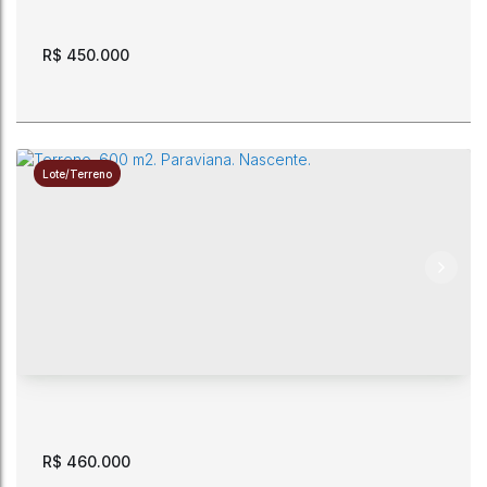
R$
450.000
Lote/Terreno
Terreno 690 m2 na rua Tacutu, a 180 m da Av. Ville Roy.
Bairro São Vicente
CEP: 69303-462
,
Rua Tacutu
,
São Vicente
,
Boa Vista
,
Roraima
,
Brasil
690m²
15m
15m
46m
46m
R$
460.000