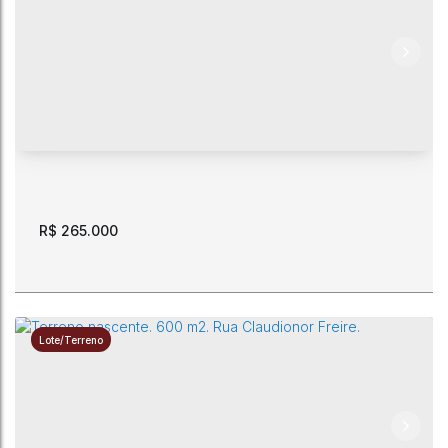
Terrenos de 16 x 25. Nascente. Rua Irlanda. Próximo ao
Pátio Roraima Shopping.
CEP: 69311-081
,
Rua Irlanda
,
Cauamé
,
Boa Vista
,
Roraima
,
Brasil
400m²
16m
16m
25m
25m
R$
265.000
Lote/Terreno
Caçari. Condomínio Jardim das Américas. Transferência