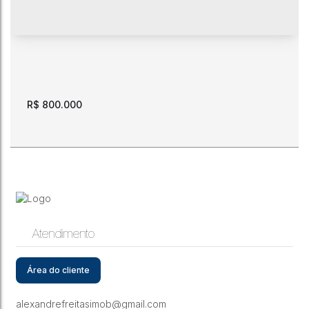
R$
800.000
Atendimento
Terreno de esquina. 765 m2. Comercial. Av das Guianas
esquina com Av Getúlio Vargas.
Área do cliente
CEP: 69303-485
,
Avenida das Guianas
,
N°:
592
,
São Vicente
,
Boa Vista
,
Roraima
,
Brasil
alexandrefreitasimob@gmail.com