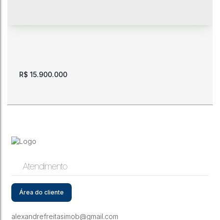
R$
15.900.000
Atendimento
Grande terreno com 3 frentes. Aprox. 8000 m2.
Mecejana.
Área do cliente
CEP: 69304-555
,
Avenida Surumu
,
N°:
1981/1982
,
Mecejana
,
Boa Vista
,
Roraima
,
Brasil
alexandrefreitasimob@gmail.com