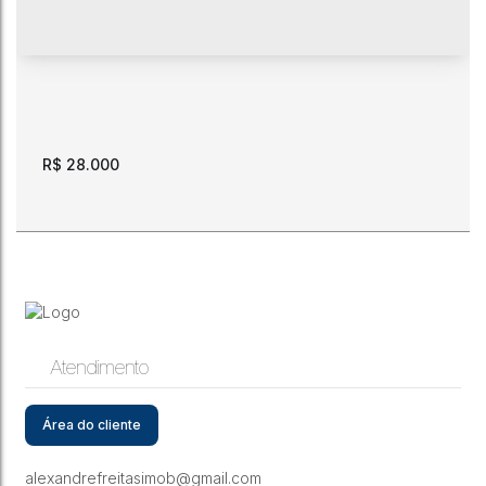
R$
28.000
Atendimento
Locação. Prédio comercial com 462 m2. Av Ene Garcez
próximo ao Centro Cívico.
Área do cliente
CEP: 69301-160
,
Avenida Capitão Ene Garcez
,
Centro
,
Boa
Vista
,
Roraima
,
Brasil
alexandrefreitasimob@gmail.com