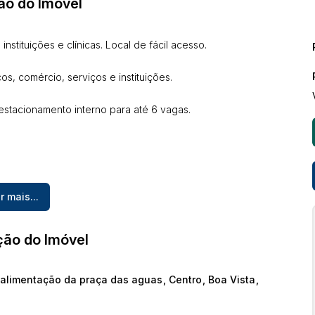
ão do Imóvel
nstituições e clínicas. Local de fácil acesso.
os, comércio, serviços e instituições.
estacionamento interno para até 6 vagas.
r mais...
Freitas Imob. Creci RR 450 J. Fone: (95) 99121-9100
ção do Imóvel
 alimentação da praça das aguas
,
Centro
,
Boa Vista
,