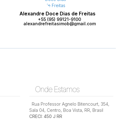
Alexandre Doce Dias de Freitas
+55 (95) 99121-9100
alexandrefreitasimob@gmail.com
Onde Estamos
Rua Professor Agnelo Bitencourt
,
354
,
Sala 04
,
Centro
,
Boa Vista
,
RR
,
Brasil
CRECI: 450 J RR