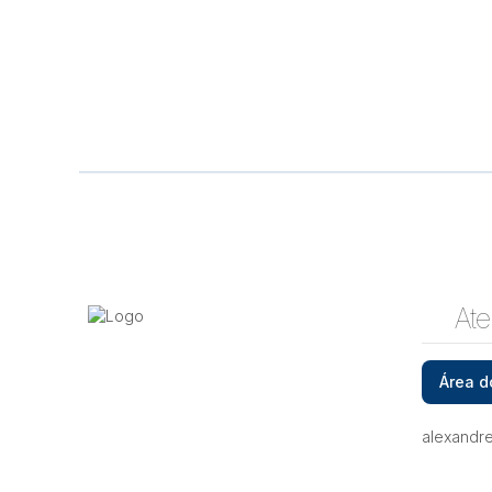
Ate
Área d
alexandr