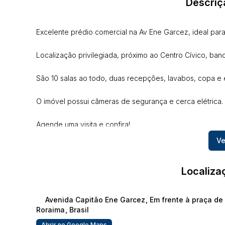
Descriç
Excelente prédio comercial na Av Ene Garcez, ideal para i
Localização privilegiada, próximo ao Centro Cívico, banc
São 10 salas ao todo, duas recepções, lavabos, copa e 
O imóvel possui câmeras de segurança e cerca elétrica.
Agende uma visita e confira!
Ve
Para mais informações, entrar em contato com Alexandre 
Localiza
Avenida Capitão Ene Garcez
,
Em frente à praça de
Roraima
,
Brasil
Abrir no Google Maps