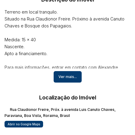
Terreno em local tranquilo.
Situado na Rua Claudionor Freire. Próximo à avenida Canuto
Chaves e Bosque dos Papagaios.
Medida: 15 x 40
Nascente.
Apto a financiamento.
Para mais informações, entrar em contato com Alexandre
Freitas Imob. Creci RR 450 J. Fone: (95) 99121-9100.
Ver mais...
Localização do Imóvel
Rua Claudionor Freire
,
Próx. à avenida Luis Canuto Chaves
,
Paraviana
,
Boa Vista
,
Roraima
,
Brasil
Abrir no Google Maps