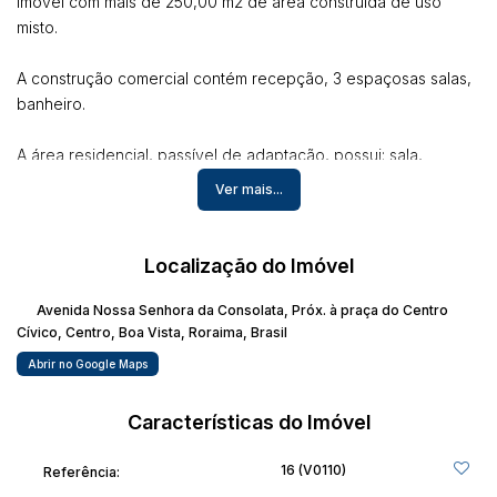
Imóvel com mais de 250,00 m2 de área construída de uso
misto.
A construção comercial contém recepção, 3 espaçosas salas,
banheiro.
A área residencial, passível de adaptação, possui: sala,
cozinha, 2 dormitórios sendo 1 suíte, banheiro social, área de
Ver mais...
serviço, garagem para 3 veículos, amplo quintal e área anexa.
Ótima localização, próxima ao Centro Cívico e local fácil de
Localização do Imóvel
estacionar.
Avenida Nossa Senhora da Consolata
,
Próx. à praça do Centro
Para mais informações, entrar em contato com Alexandre
Cívico
,
Centro
,
Boa Vista
,
Roraima
,
Brasil
Freitas Imob. Creci RR 450 J. Fone: (95) 99121-9100.
Abrir no Google Maps
Características do Imóvel
16
(V0110)
Referência: