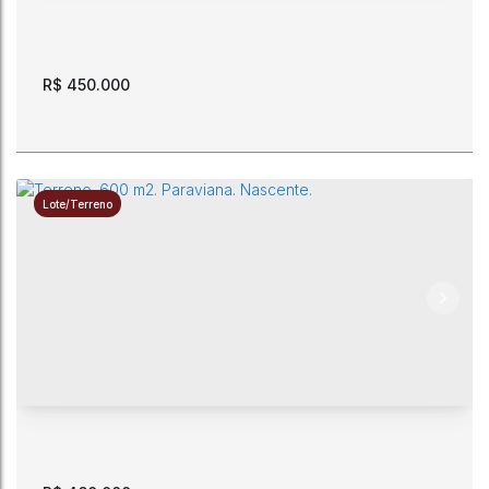
600m²
15m
15m
40m
40m
R$
450.000
Lote/Terreno
Terreno 600 m2 na rua Claudionor Freire próximo ao
Bosque dos Papagaios
CEP: 69307-230
,
Rua Claudionor Freire
,
Paraviana
,
Boa Vista
,
Roraima
,
Brasil
600m²
15m
15m
40m
40m