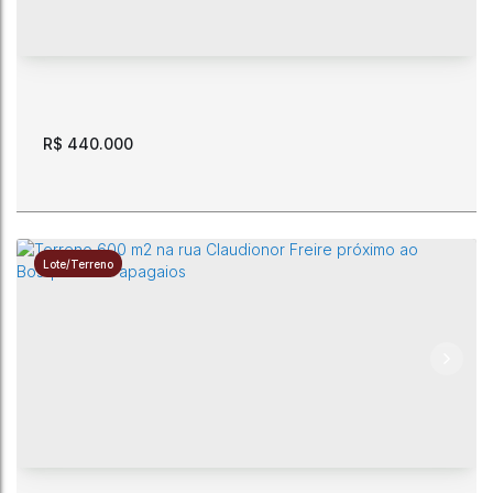
R$
440.000
Lote/Terreno
Terreno nascente. 600 m2. Rua Claudionor Freire.
CEP: 69307-230
,
Rua Claudionor Freire
,
Paraviana
,
Boa Vista
,
Roraima
,
Brasil