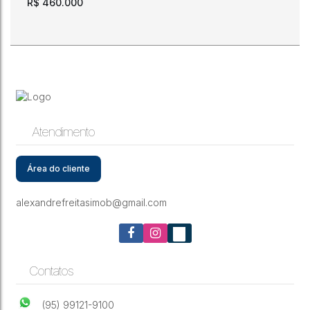
R$
460.000
Atendimento
Terreno. 600 m2. Paraviana. Nascente.
Área do cliente
CEP: 69307-230
,
Rua Claudionor Freire
,
N°:
P
,
Paraviana
,
Boa
Vista
,
Roraima
,
Brasil
alexandrefreitasimob@gmail.com
600m²
15m
15m
40m
40m
Contatos
(95) 99121-9100