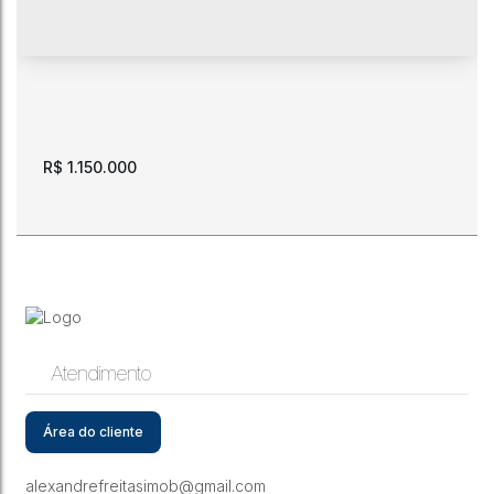
R$
1.150.000
Atendimento
Imovel a venda localizado na Av Consolata, com 725 m2.
bairro Centro
Área do cliente
CEP: 69301-011
,
Avenida Nossa Senhora da Consolata
,
Centro
,
Boa Vista
,
Roraima
,
Brasil
alexandrefreitasimob@gmail.com