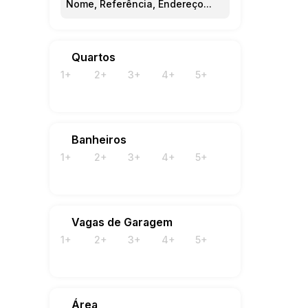
Quartos
1+
2+
3+
4+
5+
Banheiros
1+
2+
3+
4+
5+
Vagas de Garagem
1+
2+
3+
4+
5+
Área