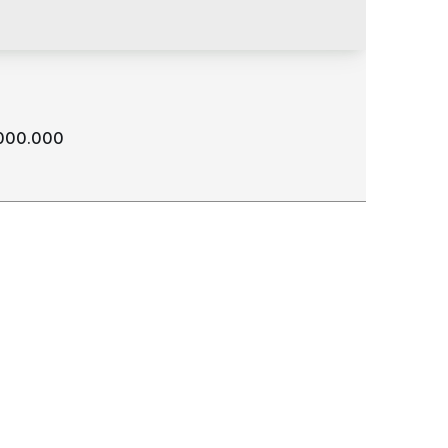
000.000
a de imóvel com 2100 m2 no Centro da cidade.
 69301-420
,
Rua Alferes Paulo Saldanha
,
N°:
404
,
Centro
,
Boa Vista
,
Roraima
,
Brasil