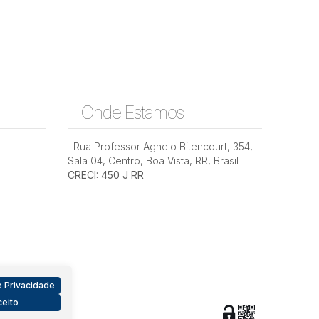
Onde Estamos
Rua Professor Agnelo Bitencourt
,
354
,
Sala 04
,
Centro
,
Boa Vista
,
RR
,
Brasil
CRECI: 450 J RR
 Privacidade
eito