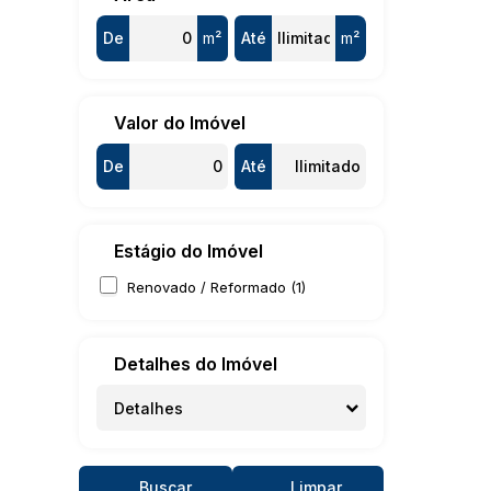
De
m²
Até
m²
Valor do Imóvel
De
Até
Estágio do Imóvel
Renovado / Reformado (1)
Detalhes do Imóvel
Detalhes
Buscar
Limpar