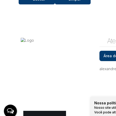
Ate
Área d
alexandr
Nossa polít
Nosso site ut
Você pode alt