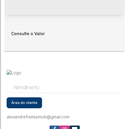
Consulte o Valor
Atendimento
Casa de Condomínio
Área do cliente
Rio do Sul
,
Santa Catarina
,
Brasil
alexandrefreitasimob@gmail.com
3
3
1
1
1