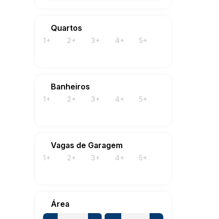
320
Quartos
1+
2+
3+
4+
5+
Banheiros
1+
2+
3+
4+
5+
Vagas de Garagem
1+
2+
3+
4+
5+
Área