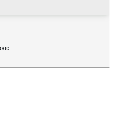
.000
ção. Terreno. esquina positiva na Av. Ville Roy.
0 m2.
 69306-595
,
Avenida Ville Roy
,
Canarinho
,
Boa
,
Roraima
,
Brasil