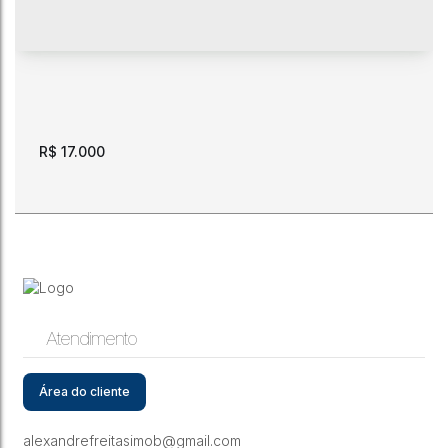
R$
17.000
Atendimento
Locação. Terreno. esquina positiva na Av. Ville Roy. 3200
m2.
Área do cliente
CEP: 69306-595
,
Avenida Ville Roy
,
Canarinho
,
Boa Vista
,
Roraima
,
Brasil
alexandrefreitasimob@gmail.com