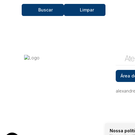
Buscar
Limpar
Ate
Área d
alexandr
Nossa polít