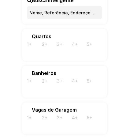
Busca Inteligente
Quartos
1+
2+
3+
4+
5+
Banheiros
1+
2+
3+
4+
5+
Vagas de Garagem
1+
2+
3+
4+
5+