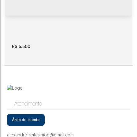
R$
5.500
Atendimento
Aluguel. Loja com 80 m2. na Av Sebastião Diniz, 768,
Centro.
Área do cliente
CEP: 69301-040
,
Avenida Sebastião Diniz
,
N°:
768
,
Próx. à
avenida Jaime Brasil
,
Centro
,
Boa Vista
,
Roraima
,
Brasil
alexandrefreitasimob@gmail.com