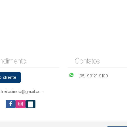
ndimento
Contatos
(95) 99121-9100
o cliente
efreitasimob@gmail.com