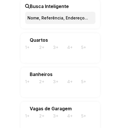
Busca Inteligente
Quartos
1+
2+
3+
4+
5+
Banheiros
1+
2+
3+
4+
5+
Vagas de Garagem
1+
2+
3+
4+
5+