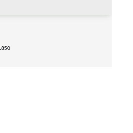
.850
ação. Casa em condomínio. 2 quartos sendo 1
te. bairro São Francisco.
: 69305-250
,
Rua Padre Caleri
,
N°:
448
,
São
ncisco
,
Boa Vista
,
Roraima
,
Brasil