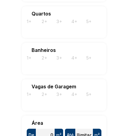
Quartos
1+
2+
3+
4+
5+
Banheiros
1+
2+
3+
4+
5+
Vagas de Garagem
1+
2+
3+
4+
5+
Área
De
m²
Até
m²