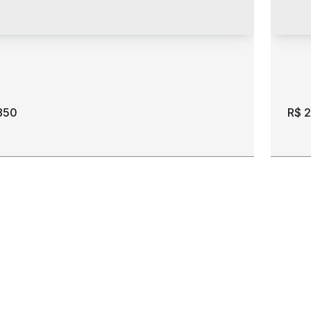
850
R$
2
ção. Casa em condomínio. 2 quartos sendo 1
Loc
e. bairro São Francisco.
sui
 69305-250
,
Rua Padre Caleri
,
N°:
448
,
São
CEP
cisco
,
Boa Vista
,
Roraima
,
Brasil
Fra